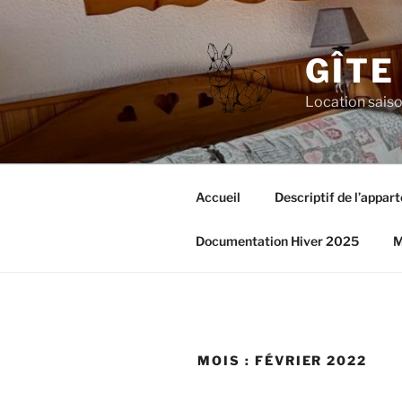
Aller
au
contenu
GÎTE
principal
Location saiso
Accueil
Descriptif de l’appar
Documentation Hiver 2025
M
MOIS :
FÉVRIER 2022