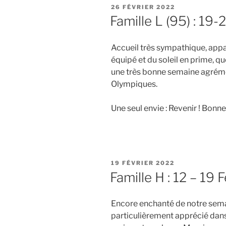
PUBLIÉ
26 FÉVRIER 2022
LE
Famille L (95) : 19
Accueil très sympathique, appar
équipé et du soleil en prime, 
une très bonne semaine agrém
Olympiques.
Une seul envie : Revenir ! Bonn
PUBLIÉ
19 FÉVRIER 2022
LE
Famille H : 12 – 19 
Encore enchanté de notre sema
particulièrement apprécié dans