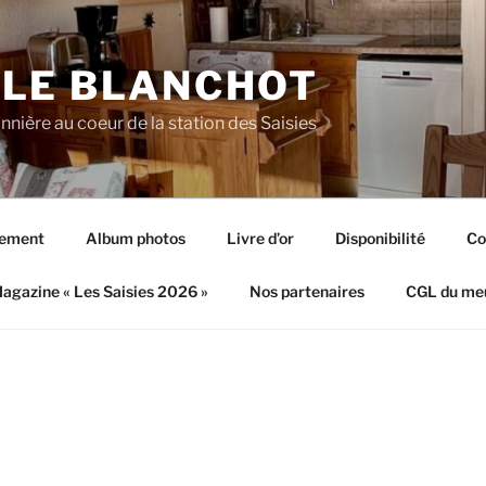
 LE BLANCHOT
nnière au coeur de la station des Saisies
tement
Album photos
Livre d’or
Disponibilité
Co
agazine « Les Saisies 2026 »
Nos partenaires
CGL du me