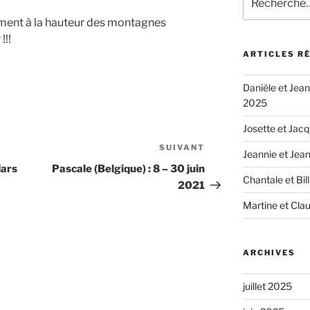
pour
ement à la hauteur des montagnes
:
!!!
ARTICLES R
Danièle et Jean-
2025
Josette et Jacq
SUIVANT
Article
Jeannie et Jea
suivant
Mars
Pascale (Belgique) : 8 – 30 juin
Chantale et Bil
2021
Martine et Clau
ARCHIVES
juillet 2025