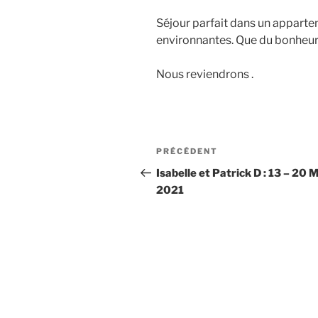
Séjour parfait dans un appart
environnantes. Que du bonheur 
Nous reviendrons .
Navigation
Article
PRÉCÉDENT
de
précédent
Isabelle et Patrick D : 13 – 20 
2021
l’article