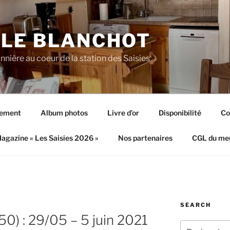
 LE BLANCHOT
nnière au coeur de la station des Saisies
tement
Album photos
Livre d’or
Disponibilité
Co
agazine « Les Saisies 2026 »
Nos partenaires
CGL du me
SEARCH
50) : 29/05 – 5 juin 2021
Recherche