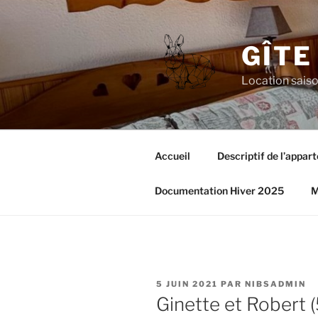
Aller
au
contenu
GÎTE
principal
Location saiso
Accueil
Descriptif de l’appar
Documentation Hiver 2025
M
PUBLIÉ
5 JUIN 2021
PAR
NIBSADMIN
LE
Ginette et Robert (