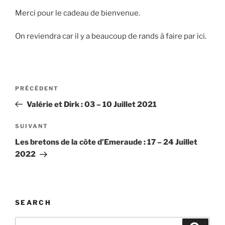
Merci pour le cadeau de bienvenue.
On reviendra car il y a beaucoup de rands à faire par ici.
Navigation
Article
PRÉCÉDENT
de
précédent
Valérie et Dirk : 03 – 10 Juillet 2021
l’article
Article
SUIVANT
suivant
Les bretons de la côte d’Emeraude : 17 – 24 Juillet
2022
SEARCH
Recherche