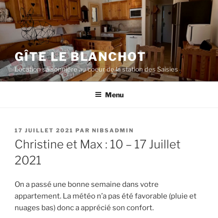
Aller
au
contenu
principal
GÎTE LE BLANCHOT
Location saisonnière au coeur de la station des Saisies
Menu
PUBLIÉ
17 JUILLET 2021
PAR
NIBSADMIN
LE
Christine et Max : 10 – 17 Juillet
2021
On a passé une bonne semaine dans votre
appartement. La météo n’a pas été favorable (pluie et
nuages bas) donc a apprécié son confort.