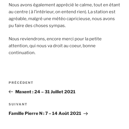
Nous avons également apprécié le calme, tout en étant
au centre ( à l’intérieur, on entend rien). La station est
agréable, malgré une météo capricieuse, nous avons
pu faire des choses sympas.
Nous reviendrons, encore merci pour la petite
attention, qui nous va droit au coeur, bonne
continuation.
Navigation
Article
PRÉCÉDENT
de
précédent
Maxent : 24 – 31 Juillet 2021
l’article
Article
SUIVANT
suivant
Famille Pierre N : 7 – 14 Août 2021