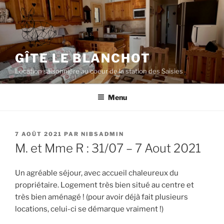
Aller
au
contenu
principal
GÎTE LE BLANCHOT
Location saisonnière au coeur de la station des Saisies
Menu
PUBLIÉ
7 AOÛT 2021
PAR
NIBSADMIN
LE
M. et Mme R : 31/07 – 7 Aout 2021
Un agréable séjour, avec accueil chaleureux du
propriétaire. Logement très bien situé au centre et
très bien aménagé ! (pour avoir déjà fait plusieurs
locations, celui-ci se démarque vraiment !)